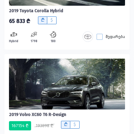
2019 Toyota Corolla Hybrid
B
$
65 833 ₾
შედარება
Hybrid
1798
180
2019 Volvo XC60 T6 R-Design
B
$
167154 ₾
193898 ₾