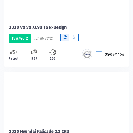
2020 Volvo XC90 T6 R-Design
B
$
188740 ₾
218933 ₾
შედარება
Petrol
1969
230
2020 Hyundai Palisade 2.2 CRD