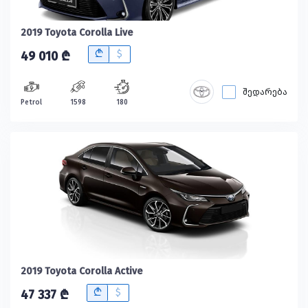
2019 Toyota Corolla Live
B
$
49 010 ₾
შედარება
Petrol
1598
180
2019 Toyota Corolla Active
B
$
47 337 ₾