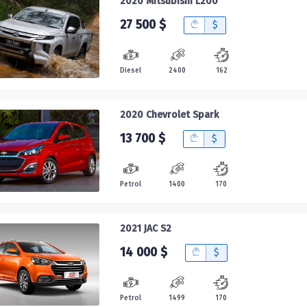
2020 Mitsubishi L200
27 500 $
B
$
Diesel
2400
162
2020 Chevrolet Spark
13 700 $
B
$
Petrol
1400
170
2021 JAC S2
14 000 $
B
$
Petrol
1499
170