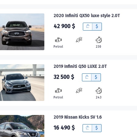
2020 Infiniti QX50 luxe style 2.0T
42 900 $
B
$
Petrol
230
2019 Infiniti Q50 LUXE 2.0T
32 500 $
B
$
Petrol
243
2019 Nissan Kicks SV 1.6
16 490 $
B
$