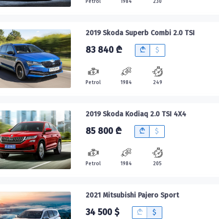
Petrol
1984
230
2019 Skoda Superb Combi 2.0 TSI
83 840 ₾
B
$
Petrol
1984
249
2019 Skoda Kodiaq 2.0 TSI 4X4
85 800 ₾
B
$
Petrol
1984
205
2021 Mitsubishi Pajero Sport
34 500 $
B
$