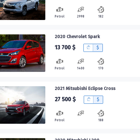
Petrol
2998
182
2020 Chevrolet Spark
13 700 $
B
$
Petrol
1400
170
2021 Mitsubishi Eclipse Cross
27 500 $
B
$
Petrol
188