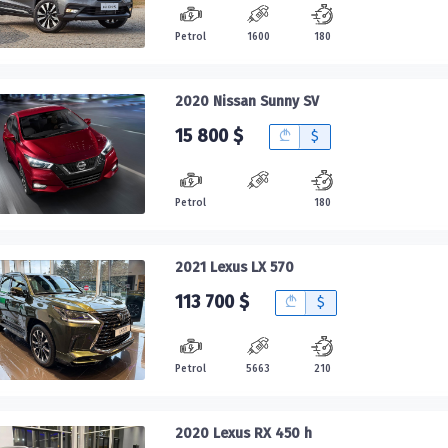
Petrol
1600
180
2020 Nissan Sunny SV
15 800 $
B
$
Petrol
180
2021 Lexus LX 570
113 700 $
B
$
Petrol
5663
210
2020 Lexus RX 450 h