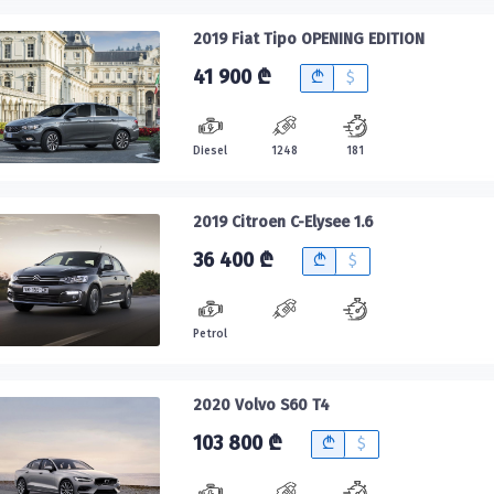
2019 Fiat Tipo OPENING EDITION
41 900 ₾
B
$
Diesel
1248
181
2019 Citroen C-Elysee 1.6
36 400 ₾
B
$
Petrol
2020 Volvo S60 T4
103 800 ₾
B
$