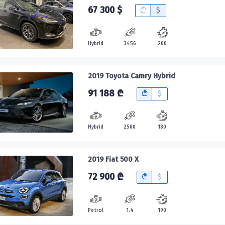
67 300 $
B
$
Hybrid
3456
200
2019 Toyota Camry Hybrid
91 188 ₾
B
$
Hybrid
2500
180
2019 Fiat 500 X
72 900 ₾
B
$
Petrol
1.4
190