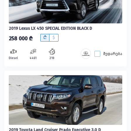
2019 Lexus LX 450 SPECIAL EDITION BLACK D
B
$
258 000 ₾
შედარება
Diesel
4461
210
2019 Toyota Land Cruiser Prado Executive 3.0 D