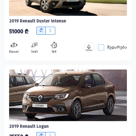
2019 Renault Duster Intense
B
$
51000 ₾
შედარება
Diesel
1461
169
2019 Renault Logan
B
$