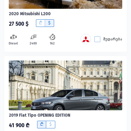
2020 Mitsubishi L200
B
$
27 500 $
შედარება
Diesel
2400
162
2019 Fiat Tipo OPENING EDITION
B
$
41 900 ₾