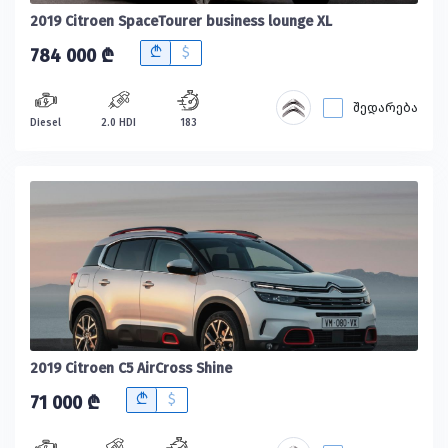
2019 Citroen SpaceTourer business lounge XL
B
$
784 000 ₾
შედარება
Diesel
2.0 HDI
183
2019 Citroen C5 AirCross Shine
B
$
71 000 ₾