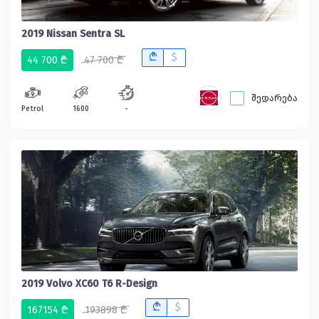
2019 Nissan Sentra SL
B
$
44 700 ₾
47 700 ₾
შედარება
Petrol
1600
-
2019 Volvo XC60 T6 R-Design
B
$
167154 ₾
193898 ₾