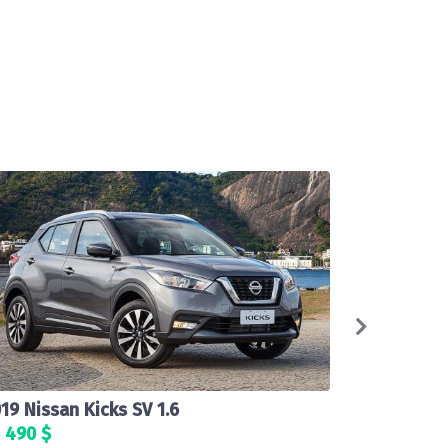
19 Nissan Kicks SV 1.6
2020 Infini
 490 $
42 900 $