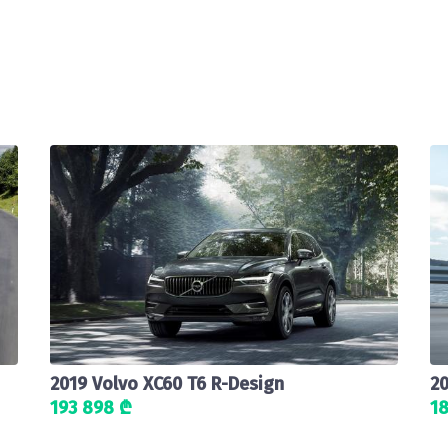
2019 Volvo XC60 T6 R-Design
20
193 898 ₾
1