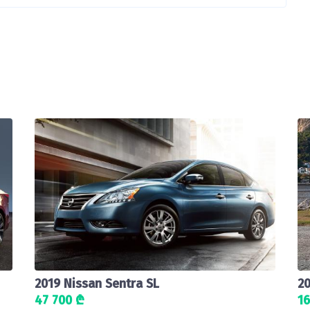
2019 Nissan Sentra SL
20
47 700 ₾
16