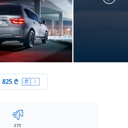
 825 ₾
B
$
275