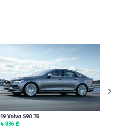
19 Volvo S90 T6
2020 Volv
84 036 ₾
218 933 ₾