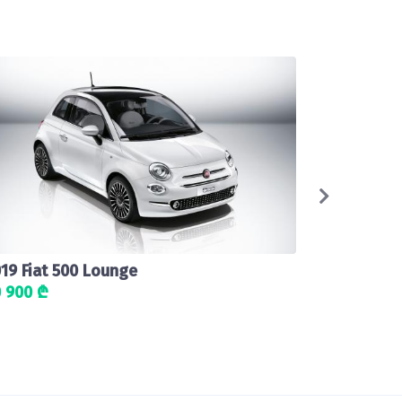
19 Fiat 500 Lounge
2019 Toyot
 900 ₾
49 010 ₾