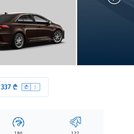
 337 ₾
B
$
180
122