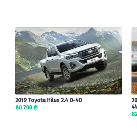
2019 Toyota Hilux 2.4 D-4D
2
4
80 700 ₾
8