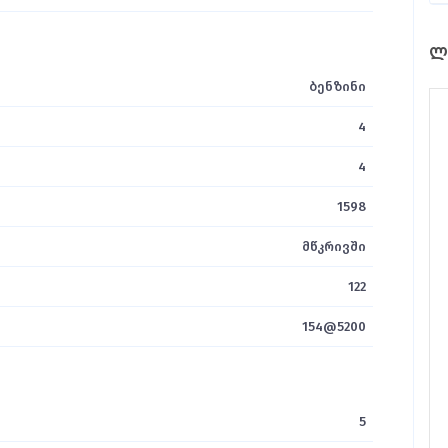
ლ
ბენზინი
4
4
1598
მწკრივში
122
154@5200
5